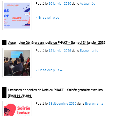
Posté le
19 janvier 2026
dans
Actualités
+ En savoir plus
→
Assemblée Générale annuelle du PHAKT – Samedi 24 janvier 2026
Posté le
12 janvier 2026
dans
Evenements
+ En savoir plus
→
Lectures et contes de Noël au PHAKT – Soirée gratuite avec les
Blouses Jaunes
Posté le
18 décembre 2025
dans
Evenements