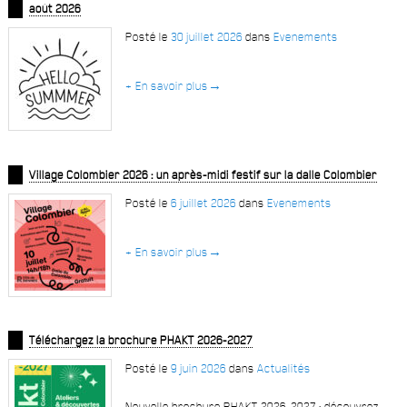
août 2026
Posté le
30 juillet 2026
dans
Evenements
+ En savoir plus
→
Village Colombier 2026 : un après-midi festif sur la dalle Colombier
Posté le
6 juillet 2026
dans
Evenements
+ En savoir plus
→
Téléchargez la brochure PHAKT 2026-2027
Posté le
9 juin 2026
dans
Actualités
Nouvelle brochure PHAKT 2026-2027 : découvrez