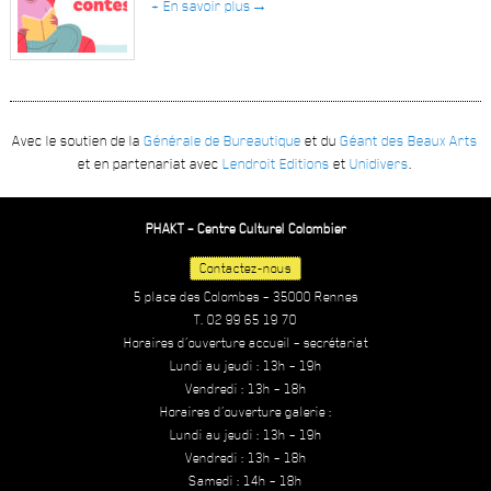
+ En savoir plus
→
Avec le soutien de la
Générale de Bureautique
et du
Géant des Beaux Arts
et en partenariat avec
Lendroit Editions
et
Unidivers
.
PHAKT – Centre Culturel Colombier
Contactez-nous
5 place des Colombes – 35000 Rennes
T. 02 99 65 19 70
Horaires d’ouverture accueil – secrétariat
Lundi au jeudi : 13h – 19h
Vendredi : 13h – 18h
Horaires d’ouverture galerie :
Lundi au jeudi : 13h – 19h
Vendredi : 13h – 18h
Samedi : 14h – 18h