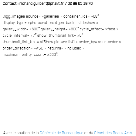
Contact : richard.guilbert@phakt.fr / 02 99 65 19 70
[ngg_images source= »galleries » container_ids= »68″
display_type= »photocrati-nextgen_basic_slideshow »
gallery_width= »600″ gallery_height= »600″ cycle_effect= »fade »
cycle_interval= »7″ show_thumbnail_link= »0″
thumbnail_link_text= »[Show picture list] » order_by= »sortorder »
order_direction= »ASC » returns= »included »
maximum_entity_count= »500″]
Avec le soutien de la
Générale de Bureautique
et du
Géant des Beaux Arts