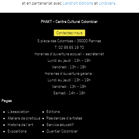
et en partenariat avec
Lendroit Editions
et
Unidivers
.
PHAKT – Centre Culturel Colombier
Contactez-nous
5 place des Colombes – 35000 Rennes
T. 02 99 65 19 70
Horaires d’ouverture accueil – secrétariat
Lundi au jeudi : 13h – 19h
Vendredi : 13h – 18h
Horaires d’ouverture galerie :
Lundi au jeudi : 13h – 19h
Vendredi : 13h – 18h
Samedi : 14h – 18h
Pages
L’association
Éditions
Ateliers de pratique
Résidences d’artistes
Histoire de l’art
Service éducatif
Expositions
Quartier Colombier