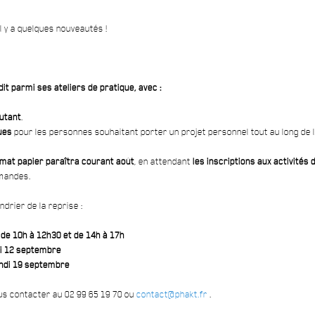
l y a quelques nouveautés !
it parmi ses ateliers de pratique, avec :
butant
.
ues
pour les personnes souhaitant porter un projet personnel tout au long de 
mat papier paraîtra courant août
, en attendant
les inscriptions aux activités
emandes.
drier de la reprise :
de 10h à 12h30 et de 14h à 17h
ndi 12 septembre
lundi 19 septembre
ous contacter au 02 99 65 19 70 ou
contact@phakt.fr
.