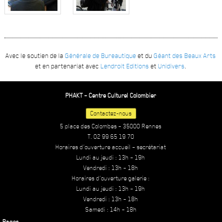
Avec le soutien de la
Générale de Bureautique
et du
Géant des Beaux Arts
et en partenariat avec
Lendroit Editions
et
Unidivers
.
PHAKT – Centre Culturel Colombier
Contactez-nous
5 place des Colombes – 35000 Rennes
T. 02 99 65 19 70
Horaires d’ouverture accueil – secrétariat
Lundi au jeudi : 13h – 19h
Vendredi : 13h – 18h
Horaires d’ouverture galerie :
Lundi au jeudi : 13h – 19h
Vendredi : 13h – 18h
Samedi : 14h – 18h
Pages