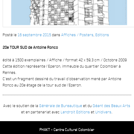
Posté le
16 septembre 2015
dans
Affiches / Posters
,
Editions
20e TOUR SUD de Antoine Ronco
édité à 1500 exemplaires / Affiche / format 42 x 59,3 cm / Octobre 2009
Cette édition représente l’Eperon, immeuble du quartier Colombier à
Rennes.
C’est un fragment dessiné du travail d’observation mené par Antoine
Ronco au 20e étage de la tour sud de l’Eperon.
Avec le soutien de la
Générale de Bureautique
et du
Géant des Beaux Arts
et en partenariat avec
Lendroit Editions
et
Unidivers
.
PHAKT – Centre Culturel Colombier