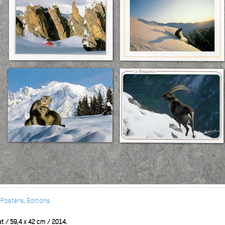
 Posters
,
Editions
t / 59,4 x 42 cm / 2014.