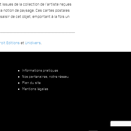
issues de la collection de l’artiste reçues
 la notion de paysage. Ces cartes postales
aisir de cet objet, emportant à la fois un
oit Editions
et
Unidivers
.
Informations pratiques
Nos partenaires, notre réseau
Plan du site
Mentions légales