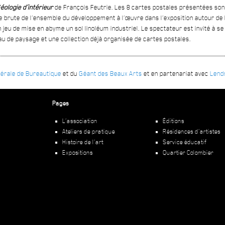
éologie d’intérieur
de François Feutrie. Les 8 cartes postales présentées sont 
nnée brute de l’ensemble du développement à l’œuvre dans l’exposition autour de
eu de mise en abyme un sol linoléum industriel. Le spectateur est invité à se s
u de paysage et une collection déjà organisée de cartes postales.
érale de Bureautique
et du
Géant des Beaux Arts
et en partenariat avec
Lendr
Pages
L’association
Éditions
Ateliers de pratique
Résidences d’artistes
Histoire de l’art
Service éducatif
Expositions
Quartier Colombier