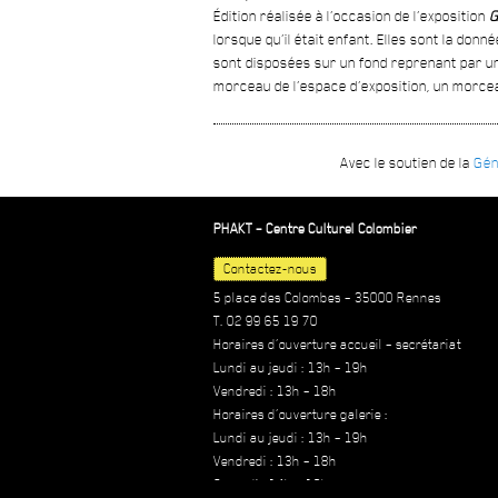
Édition réalisée à l’occasion de l’exposition
G
lorsque qu’il était enfant. Elles sont la do
sont disposées sur un fond reprenant par un j
morceau de l’espace d’exposition, un morcea
Avec le soutien de la
Gén
PHAKT – Centre Culturel Colombier
Contactez-nous
5 place des Colombes – 35000 Rennes
T. 02 99 65 19 70
Horaires d’ouverture accueil – secrétariat
Lundi au jeudi : 13h – 19h
Vendredi : 13h – 18h
Horaires d’ouverture galerie :
Lundi au jeudi : 13h – 19h
Vendredi : 13h – 18h
Samedi : 14h – 18h