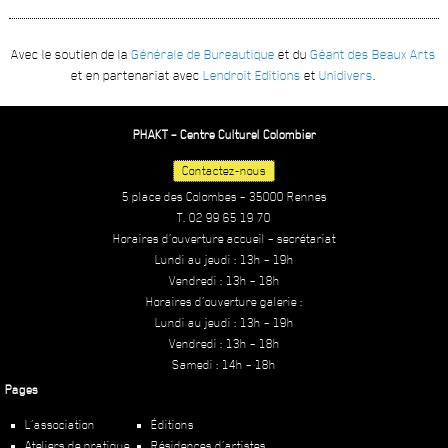
Avec le soutien de la
Générale de Bureautique
et du
Géant des Beaux Arts
et en partenariat avec
Lendroit Editions
et
Unidivers
.
PHAKT – Centre Culturel Colombier
Contactez-nous
5 place des Colombes – 35000 Rennes
T. 02 99 65 19 70
Horaires d’ouverture accueil – secrétariat
Lundi au jeudi : 13h – 19h
Vendredi : 13h – 18h
Horaires d’ouverture galerie :
Lundi au jeudi : 13h – 19h
Vendredi : 13h – 18h
Samedi : 14h – 18h
Pages
L’association
Éditions
Ateliers de pratique
Résidences d’artistes