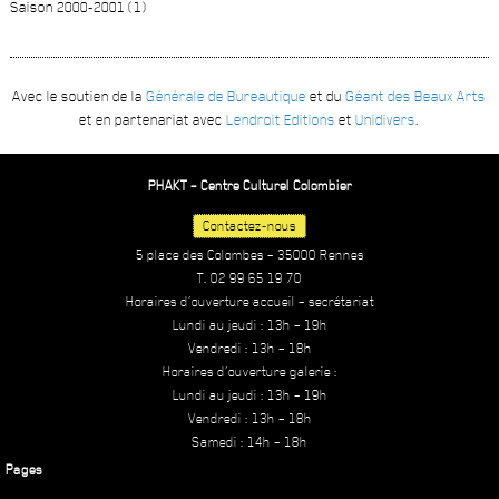
Saison 2000-2001 (1)
Avec le soutien de la
Générale de Bureautique
et du
Géant des Beaux Arts
et en partenariat avec
Lendroit Editions
et
Unidivers
.
PHAKT – Centre Culturel Colombier
Contactez-nous
5 place des Colombes – 35000 Rennes
T. 02 99 65 19 70
Horaires d’ouverture accueil – secrétariat
Lundi au jeudi : 13h – 19h
Vendredi : 13h – 18h
Horaires d’ouverture galerie :
Lundi au jeudi : 13h – 19h
Vendredi : 13h – 18h
Samedi : 14h – 18h
Pages