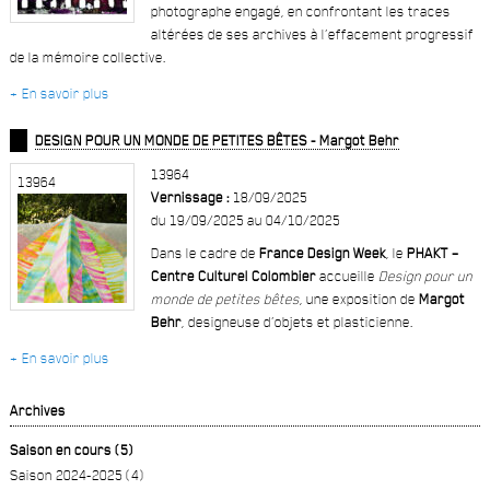
photographe engagé, en confrontant les traces
altérées de ses archives à l’effacement progressif
de la mémoire collective.
+ En savoir plus
DESIGN POUR UN MONDE DE PETITES BÊTES - Margot Behr
13964
13964
Vernissage :
18/09/2025
du 19/09/2025 au 04/10/2025
Dans le cadre de
France Design Week
, le
PHAKT –
Centre Culturel Colombier
accueille
Design pour un
monde de petites bêtes
, une exposition de
Margot
Behr
, designeuse d’objets et plasticienne.
+ En savoir plus
Archives
Saison en cours (5)
Saison 2024-2025 (4)