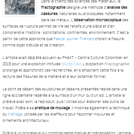
Dans le champ des sciences des matériaux, la
fractographie
désigne une méthode d’
analyse des
cassures
, naturelles ou provoquées, notamment
dans les métaux. L
’observation microscopique
des
surfaces de rupture permet de lire les reliefs d’une pièce et d’en
comprendre l’histoire : sollicitations, contraintes, environnement. C’est à
partir de cette approche que
Pascal Jounier Trémelo
choisit la fissure
comme objet d’étude et de création.
L’artiste avait déjà été accueilli au PHAKT – Centre Culturel Colombier en
2015 pour une exposition intitulée
Slump Test
. L’exposition
Fractographie
prolonge et approfondit ces recherches, en s’attachant cette fois à la
lecture des fissures de la matière et à leur potentiel formel.
Le point de départ des sculptures et dessins présentés réside dans une
ligne accidentelle repérée à la surface d’un mur ou d’un sol. L’artiste la
prélève avec soin, la reproduit, puis l’utilise pour élaborer ses outils de
travail. Fidèle à sa
pratique de moulage
, il mobilise également la technique
du
traînage
, utilisée par les staffeurs pour façonner moulures et
ornements architecturaux.
Grâce à un processus qui combine geste manuel et mécanisation, l’artiste