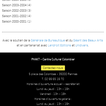
Saison 2003-2004 (4)
Saison 2002-2003 (3)
Saison 2001-2002 (4)
Saison 2000-2001 (1)
Avec le soutien de la
Générale de Bureautique
et du
Géant des Beaux Arts
et en partenariat avec
Lendroit Editions
et
Unidivers
.
PHAKT – Centre Culturel Colombier
Contactez-nous
5 place des Colombes – 35000 Rennes
T. 02 99 65 19 70
Horaires d’ouverture accueil – secrétariat
Lundi au jeudi : 13h – 19h
Vendredi : 13h – 18h
Horaires d’ouverture galerie :
Lundi au jeudi : 13h – 19h