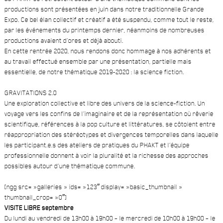
productions sont présentées en juin dans notre traditionnelle Grande
Expo. Ce bel élan collectif et créatif a été suspendu, comme tout le reste,
par les événements du printemps dernier, néanmoins de nombreuses
productions avaient d’ores et déjà abouti.
En cette rentrée 2020, nous rendons donc hommage à nos adhérents et
au travail effectué ensemble par une présentation, partielle mais
essentielle, de notre thématique 2019-2020 : la science fiction.
GRAVITATIONS 2.0
Une exploration collective et libre des univers de la science-fiction. Un
voyage vers les confins de l’imaginaire et de la représentation où rêverie
scientifique, références à la pop culture et littératures, se côtoient entre
réappropriation des stéréotypes et divergences temporelles dans laquelle
les participant.e.s des ateliers de pratiques du PHAKT et l’équipe
professionnelle donnent à voir la pluralité et la richesse des approches
possibles autour d’une thématique commune.
[ngg src= »galleries » ids= »123″ display= »basic_thumbnail »
thumbnail_crop= »0″]
VISITE LIBRE septembre
Du lundi au vendredi de 13h00 à 19h00 – le mercredi de 10h00 à 19h00 – le