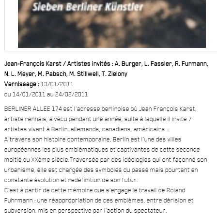
Jean-François Karst / Artistes invités : A. Burger, L. Fassler, R. Furmann,
N. L. Meyer, M. Pabsch, M. Stillwell, T. Zielony
Vernissage :
13/01/2011
du 14/01/2011 au 24/02/2011
BERLINER ALLEE 174 est l’adresse berlinoise où Jean François Karst,
artiste rennais, a vécu pendant une année, suite à laquelle il invite 7
artistes vivant à Berlin, allemands, canadiens, américains…
A travers son histoire contemporaine, Berlin est l’une des villes
européennes les plus emblématiques et captivantes de cette seconde
moitié du XXème siècle.
Traversée par des idéologies qui ont façonné son
urbanisme, elle est chargée des symboles du passé mais pourtant en
constante évolution et redéfinition de son futur.
C’est à partir de cette mémoire que s’engage le travail de Roland
Fuhrmann : une réappropriation de ces emblèmes, entre dérision et
subversion, mis en perspective par l’action du spectateur.