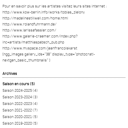
Pour en savoir plus sur les artistes visitez leurs sites internet :
http://www.kow-berlin.info/works/tobias_zielony
http://madelinestillwell.com/home.html
http://www.rolandfuhrmann.de/
http://www.larissafassler.com/
http://www.galerie-craemer.com/index.php?
inc=artists/matthiaspabsch_pub.php
http://www.myspace.com/jeanfrancoiskarst
[ngg_images gallery_ids="38" display_type="photocrati-
nextgen_basic_thumbnails" ]
Archives
Saison en cours (5)
Saison 2024-2025 (4)
Saison 2023-2024 (3)
Saison 2022-2023 (4)
Saison 2021-2022 (7)
Saison 2020-2021 (5)
Saison 2019-2020 (5)