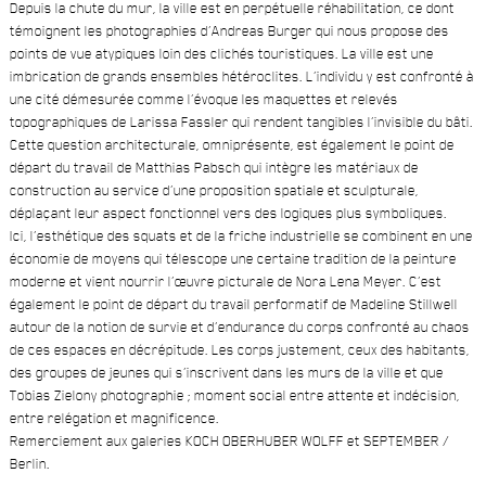
Depuis la chute du mur, la ville est en perpétuelle réhabilitation, ce dont
témoignent les photographies d’Andreas Burger qui nous propose des
points de vue atypiques loin des clichés touristiques. La ville est une
imbrication de grands ensembles hétéroclites. L’individu y est confronté à
une cité démesurée comme l’évoque les maquettes et relevés
topographiques de Larissa Fassler qui rendent tangibles l’invisible du bâti.
Cette question architecturale, omniprésente, est également le point de
départ du travail de Matthias Pabsch qui intègre les matériaux de
construction au service d’une proposition spatiale et sculpturale,
déplaçant leur aspect fonctionnel vers des logiques plus symboliques.
Ici, l’esthétique des squats et de la friche industrielle se combinent en une
économie de moyens qui télescope une certaine tradition de la peinture
moderne et vient nourrir l’œuvre picturale de Nora Lena Meyer. C’est
également le point de départ du travail performatif de Madeline Stillwell
autour de la notion de survie et d’endurance du corps confronté au chaos
de ces espaces en décrépitude. Les corps justement, ceux des habitants,
des groupes de jeunes qui s’inscrivent dans les murs de la ville et que
Tobias Zielony photographie ; moment social entre attente et indécision,
entre relégation et magnificence.
Remerciement aux galeries KOCH OBERHUBER WOLFF et SEPTEMBER /
Berlin.