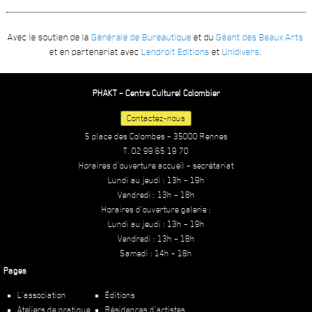
Avec le soutien de la
Générale de Bureautique
et du
Géant des Beaux Arts
et en partenariat avec
Lendroit Editions
et
Unidivers
.
PHAKT – Centre Culturel Colombier
Contactez-nous
5 place des Colombes – 35000 Rennes
T. 02 99 65 19 70
Horaires d’ouverture accueil – secrétariat
Lundi au jeudi : 13h – 19h
Vendredi : 13h – 18h
Horaires d’ouverture galerie :
Lundi au jeudi : 13h – 19h
Vendredi : 13h – 18h
Samedi : 14h – 18h
Pages
L’association
Éditions
Ateliers de pratique
Résidences d’artistes