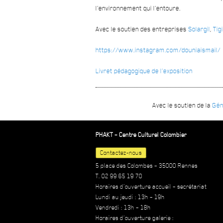
l’environnement qui l’entoure.
Avec le soutien des entreprises
Solargil
,
Tig
https://www.instagram.com/douniaismail/
Livret pédagogique de l’exposition
Avec le soutien de la
Gén
PHAKT – Centre Culturel Colombier
Contactez-nous
5 place des Colombes – 35000 Rennes
T. 02 99 65 19 70
Horaires d’ouverture accueil – secrétariat
Lundi au jeudi : 13h – 19h
Vendredi : 13h – 18h
Horaires d’ouverture galerie :