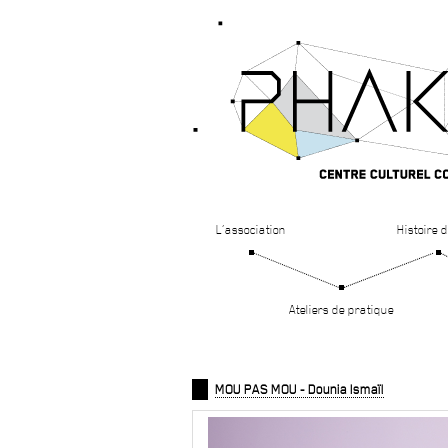
L’association
Histoire d
Ateliers de pratique
MOU PAS MOU - Dounia Ismaïl