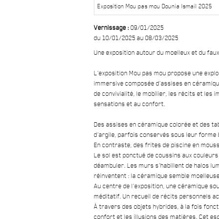
Exposition Mou pas mou Dounia Ismail 2025
Vernissage :
09/01/2025
du 10/01/2025 au 08/03/2025
Une exposition autour du moelleux et du fau
L’exposition Mou pas mou propose une explo
immersive composée d’assises en céramique
de convivialité, le mobilier, les récits et le
sensations et au confort.
Des assises en céramique colorée et des tab
d’argile, parfois conservés sous leur for
En contraste, des frites de piscine en mouss
Le sol est ponctué de coussins aux couleurs v
déambuler. Les murs s’habillent de halos l
réinventent : la céramique semble moelleuse
Au centre de l’exposition, une céramique so
méditatif. Un recueil de récits personnels a
À travers des objets hybrides, à la fois fon
confort et les illusions des matières. Cet esp