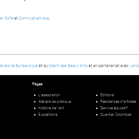
ier Sofa
et
Como céramique
.
érale de Bureautique
et du
Géant des Beaux Arts
et en partenariat avec
Lendr
Pages
L’association
Éditions
Ateliers de pratique
Résidences d’artistes
Histoire de l’art
Service éducatif
Expositions
Quartier Colombier