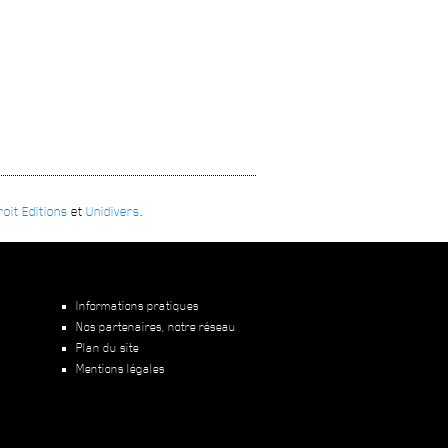
oit Editions
et
Unidivers
.
Informations pratiques
Nos partenaires, notre réseau
Plan du site
Mentions légales