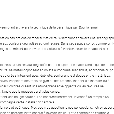
x-semblant à travers la technique de la céramique par Dounia Ismail
ration des notions de moelleux et de faux-semblant à travers une scénograph
 aux couleurs dégradées et lumineuses. Dans cet espace conçu comme un li
s images se mêlent pour inviter les visiteurs à réinterpréter leur rapport aux
ourets tubulaires aux dégradés pastel peuplent l’espace, tandis que des tub
me brute, se métamorphosent en objets autonomes suspendus, accrochés ou po
e colorée s’intègrent avec légèreté, soulignant le dialogue entre matériaux.
ives, rappelant des tapis de gym ou des tatamis, incitant à s’installer ou à
umineux colorés créant une atmosphère enveloppante où les textures se
, tandis que la mousse paraît plus dense.
utient une bougie haute qui se consume lentement, invitant à un temps plus
ccompagne cette installation centrale.
ctionnels et poétiques, Mou pas mou questionne nos perceptions, notre rapport
ace de partage invite chacun à investir les lieux et à redéfinir sa relation à