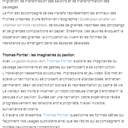
migration, de transmission des savoirs et de transformation des
paysages.
Le film est accompagné de bas-reliefs représentant les animaux des
friches urbaines, d’une édition en risographie (
Guide pour pirater un
chantier en trois recettes
), de boules de graines inspirées des dorodango
et de grandes compositions en papier. Ensemble, ces œuvres évoquent la
dispersion des graines, la circulation du vivant et les formes de
résistance qui émergent dans les espaces délaissés.
Thomas Portier : les imaginaires du pavillon
Avec
Le gazon le plus vert
,
Thomas Portier
explore les imaginaires du
paysage pavillonnaire et les gestes qui participent à sa construction.
L’installation rassemble sculptures, impressions et jeu vidéo. Elle met en
scène un territoire où se croisent architecture standardisée, entretien
permanent, désir de distinction sociale et représentation du cadre de vie.
Le visiteur est invité à incarner un robot-tondeuse chargé d’entretenir la
pelouse d’un pavillon. Guidée par une narration, cette expérience révèle
progressivement les tensions entre propriété, travail invisible,
surveillance et loisirs.
À travers cet ensemble,
Thomas Portier
questionne les formes bâties qui
façonnent nos usages quotidiens ainsi que les récits qui accompagnent le
modèle pavillonnaire contemporain.