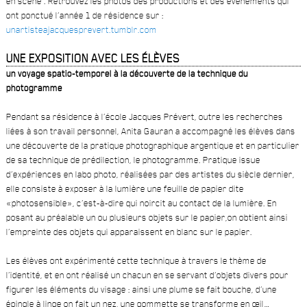
en scène . Retrouvez les photos des productions et des événements qui
ont ponctué l’année 1 de résidence sur :
unartisteajacquesprevert.tumblr.com
UNE EXPOSITION AVEC LES ÉLÈVES
un voyage spatio-temporel à la découverte de la technique du
photogramme
Pendant sa résidence à l’école Jacques Prévert, outre les recherches
liées à son travail personnel, Anita Gauran a accompagné les élèves dans
une découverte de la pratique photographique argentique et en particulier
de sa technique de prédilection, le photogramme. Pratique issue
d’expériences en labo photo, réalisées par des artistes du siècle dernier,
elle consiste à exposer à la lumière une feuille de papier dite
«photosensible», c’est-à-dire qui noircit au contact de la lumière. En
posant au préalable un ou plusieurs objets sur le papier,on obtient ainsi
l’empreinte des objets qui apparaissent en blanc sur le papier.
Les élèves ont expérimenté cette technique à travers le thème de
l’identité, et en ont réalisé un chacun en se servant d’objets divers pour
figurer les éléments du visage : ainsi une plume se fait bouche, d’une
épingle à linge on fait un nez, une gommette se transforme en œil…