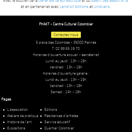
Avec le soutien de la
Générale de Bureautique
et du
Géant des Beaux Arts
et en partenariat avec
Lendroit Editions
et
Unidivers
.
PHAKT – Centre Culturel Colombier
Contactez-nous
5 place des Colombes – 35000 Rennes
T. 02 99 65 19 70
Horaires d’ouverture accueil – secrétariat
Lundi au jeudi : 13h – 19h
Vendredi : 13h – 18h
Horaires d’ouverture galerie :
Lundi au jeudi : 13h – 19h
Vendredi : 13h – 18h
Samedi : 14h – 18h
Pages
L’association
Éditions
Ateliers de pratique
Résidences d’artistes
Histoire de l’art
Service éducatif
Expositions
Quartier Colombier