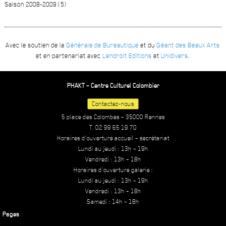
Saison 2008-2009 (5)
Avec le soutien de la
Générale de Bureautique
et du
Géant des Beaux Arts
et en partenariat avec
Lendroit Editions
et
Unidivers
.
PHAKT – Centre Culturel Colombier
Contactez-nous
5 place des Colombes – 35000 Rennes
T. 02 99 65 19 70
Horaires d’ouverture accueil – secrétariat
Lundi au jeudi : 13h – 19h
Vendredi : 13h – 18h
Horaires d’ouverture galerie :
Lundi au jeudi : 13h – 19h
Vendredi : 13h – 18h
Samedi : 14h – 18h
Pages