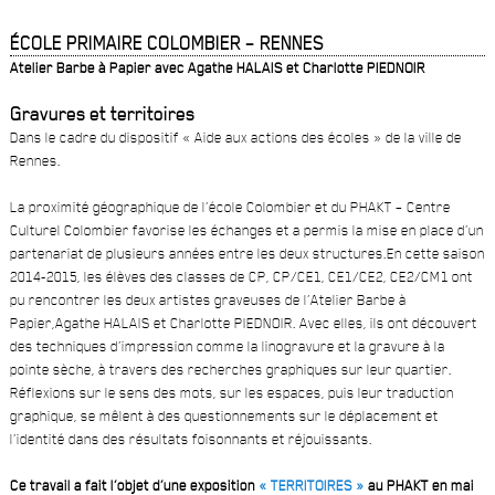
ÉCOLE PRIMAIRE COLOMBIER – RENNES
Atelier Barbe à Papier avec Agathe HALAIS et Charlotte PIEDNOIR
Gravures et territoires
Dans le cadre du dispositif « Aide aux actions des écoles » de la ville de
Rennes.
La proximité géographique de l’école Colombier et du PHAKT – Centre
Culturel Colombier favorise les échanges et a permis la mise en place d’un
partenariat de plusieurs années entre les deux structures.En cette saison
2014-2015, les élèves des classes de CP, CP/CE1, CE1/CE2, CE2/CM1 ont
pu rencontrer les deux artistes graveuses de l’Atelier Barbe à
Papier,Agathe HALAIS et Charlotte PIEDNOIR. Avec elles, ils ont découvert
des techniques d’impression comme la linogravure et la gravure à la
pointe sèche, à travers des recherches graphiques sur leur quartier.
Réflexions sur le sens des mots, sur les espaces, puis leur traduction
graphique, se mêlent à des questionnements sur le déplacement et
l’identité dans des résultats foisonnants et réjouissants.
Ce travail a fait l’objet d’une exposition
« TERRITOIRES »
au PHAKT en mai