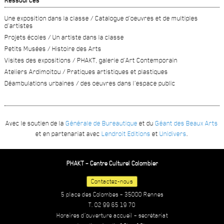
Une exposition dans la classe / Catalogue d’oeuvres et de multiples
d’artistes
Projets écoles / Un artiste dans la classe
Petits Musées / Histoire des Arts
Visites des expositions / PHAKT, galerie d’Art Contemporain
Ateliers Ardimoitou / Pratiques artistiques et plastiques
Déambulations urbaines / des oeuvres dans l’espace public
Avec le soutien de la
Générale de Bureautique
et du
Géant des Beaux Arts
et en partenariat avec
Lendroit Editions
et
Unidivers
.
PHAKT – Centre Culturel Colombier
Contactez-nous
5 place des Colombes – 35000 Rennes
T. 02 99 65 19 70
Horaires d’ouverture accueil – secrétariat