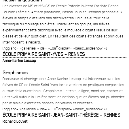
Les classes de MS et MS/GS de l’école Poterie invitent l’artiste Pascal
Jounier Trémelo. Artiste plasticien, Pascal Jounier Trémelo propose aux
élèves le temps d’ateliers des découvertes ludiques autour de la
technique du moulage en plâtre. Travaillant en groupe, les élèves
expérimentent cette technique avec le moulage d’objets issus de leur
classe et de leur quotidien. En résultent des objets étranges et oniriques
interrogeant le regard.
[ngg src= »galleries » ids= »109″ display= »basic_slideshow »]
ÉCOLE PRIMAIRE SAINT-YVES
– RENNES
Anne-Karine Lescop
Graphismes
Danseuse et chorégraphe, Anne-Karine Lescop est intervenue avec les
élèves de CP de l’école Saint Yves lors d’ateliers de pratiques corporelles
autour de la question du Graphisme. Le trait, la ligne, montrer, cacher et
un travail autour la lumière sont les notions que les élèves ont pu aborder
par le biais d’exercices dansés individuels et collectifs.
[ngg src= »galleries » ids= »110″ display= »basic_slideshow »]
ÉCOLE PRIMAIRE SAINT-JEAN-SAINT-THÉRÈSE
– RENNES
Richard Louvet