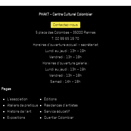
PHAKT – Centre Culturel Colombier
Contactez-nous
5 place des Colombes – 35000 Rennes
T. 02 99 65 19 70
Horaires d’ouverture accueil – secrétariat
Lundi au jeudi : 13h – 19h
Vendredi : 13h – 18h
Horaires d’ouverture galerie :
Lundi au jeudi : 13h – 19h
Vendredi : 13h – 18h
Samedi : 14h – 18h
Pages
L’association
Éditions
Ateliers de pratique
Résidences d’artistes
Histoire de l’art
Service éducatif
Expositions
Quartier Colombier