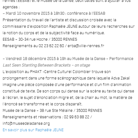
rennes (EESAB) et le Musée de la Danse, deux dates sont à ajouter à vos
agendas :
– Mardi 10 novembre 2015 à 18h30 : conférence à l’EESAB
Présentation du travail de l’artiste et discussion croisée avec la
commissaire d’exposition Raphaële JEUNE autour de leurs recherches sur
la notion du corps et de la subjectivité face au numérique.
EESAB – 30-34 rue Hoche / 35000 RENNES
Renseignements au 02 23 62 22 60 / erba@ville-rennes.fr
– Vendredi 18 décembre 2015 à 19h au Musée de la Danse – Performance
Last Seen Stanting Between Brackets – on stage
L’exposition au PHAKT -Centre Culturel Colombier trouve son
prolongement dans une forme scénographique dans laquelle Adva Zakaï
imagine une pièce composée d’une performance et d’un film d’animation
constitué de texte. De son corps qui danse sur la scène au texte qui danse
à l’écran, le sujet d’énonciation migre et, de la chair au mot, la matière de
l’énoncé se transforme et le corps disparaît.
Musée de la Danse – 38 rue Ste Mélaine / 35000 RENNES
Renseignements et réservations : 02 99 63 88 22 /
info@museedeladanse.org
En savoir plus sur Raphaële JEUNE