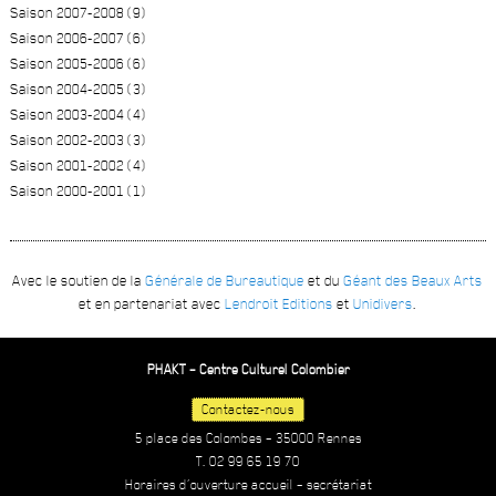
Saison 2007-2008 (9)
Saison 2006-2007 (6)
Saison 2005-2006 (6)
Saison 2004-2005 (3)
Saison 2003-2004 (4)
Saison 2002-2003 (3)
Saison 2001-2002 (4)
Saison 2000-2001 (1)
Avec le soutien de la
Générale de Bureautique
et du
Géant des Beaux Arts
et en partenariat avec
Lendroit Editions
et
Unidivers
.
PHAKT – Centre Culturel Colombier
Contactez-nous
5 place des Colombes – 35000 Rennes
T. 02 99 65 19 70
Horaires d’ouverture accueil – secrétariat