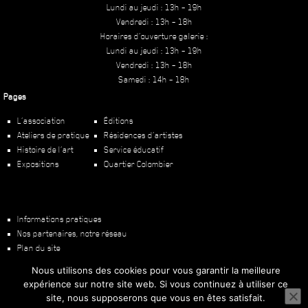
Lundi au jeudi : 13h – 19h
Vendredi : 13h – 18h
Horaires d’ouverture galerie :
Lundi au jeudi : 13h – 19h
Vendredi : 13h – 18h
Samedi : 14h – 18h
Pages
L’association
Éditions
Ateliers de pratique
Résidences d’artistes
Histoire de l’art
Service éducatif
Expositions
Quartier Colombier
Informations pratiques
Nos partenaires, notre réseau
Plan du site
Mentions légales
Nous utilisons des cookies pour vous garantir la meilleure
expérience sur notre site web. Si vous continuez à utiliser ce
site, nous supposerons que vous en êtes satisfait.
Copyright ©
2026
PHAKT – Centre Culturel Colombier
Une création
TOD.