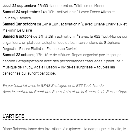
Jeudi 22 septembre
, 18h30 : lancement du Télétour du Monde
Samedi 24 septembre
14h-18h : activation n°1 avec Fanny Alizon et
Louceny Camara
Samedi 1er octobre
de 14h à 18h : activation n°2 avec Oriane Charvieux et
Maximin Le Claire
Samedi 8 octobre
de 14h à 18h : activation n°3 avec la R22 Tout-Monde qui
organisera un plateau radiophonique et les interventions de Stéphane
Degoutin, Pierre Piallat et Francesco Carieri
Samedi 22 octobre
, 17h : fête de clôture. Repas organisé par le groupe
cantine Patapitipatapita avec des performances tatouages / peinture /
musique de Trudy, Adèle Husson + invité·es surprises + tout·es les
personnes qui auront participé.
En partenariat avec le GPAS Bretagne et la R22 Tout-Monde.
Avec le soutien du Géant des Beaux Arts et de la Générale de Bureautique.
L’ARTISTE
Diane Rabreau lance des invitations à explorer – la campagne et la ville, le