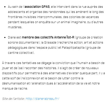
Au sein de l’
association GPAS
, elle intervient dans la rue auprès des
adolescents et organise des randonnées qui les amènent le long des
frontières invisibles intercommunales, des colonies de vacances
pendant lesquelles on enquête sur un animal imaginaire, ou d’autres
mystères.
Diane est
membre des collectifs Antenne Îlot-R
(groupe de création
sonore documentaire), la Glissade (recherche action, art et actions
pédagogiques dans l’espace public) et Patapitipatapita (groupe de
cantine collective).
À travers ces tentatives se dégage la conviction que l’humain a besoin de
jouer et de (se) raconter des histoires. Il s’agit de créer de nouveaux
dispositifs pour permettre à des alternatives d’exister quelque part. Il y a
cette soif de (re)connexion et le besoin de lutter contre la
déshumanisation et l’aliénation dues à l’accélération de la vie et notre
manque de racine.
Site de l’artiste
:
http://dianerabreau.fr/