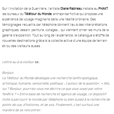
Sur l’invitation de la Guerrière, l’artiste
Diane Rabreau
installe au
PHAKT
les bureaux du
Télétour du Monde
, entreprise fictive qui propose une
expérience de voyage imaginaire dans une réalité ordinaire. Des
témoignages recueillis par téléphone donnent lieu à des interprétations
graphiques, dessin, peinture, collages… qui viennent orner les murs de la
galerie d’exposition. Tout au long de l’expérience, le catalogue s’étoffe de
nouvelles destinations grâce à la collecte active d’une équipe de terrain
et/ou des visiteurs·euses.
Lettre au
·
à la visiteur
·se :
Bonjour,
Le Télétour du Monde développe une recherche [anthropologique,
artistique, humaine, sensorielle, poétique …] autour de la question : « Allo,
oui ? Bonjour, pourriez-vous me décrire ce que vous voyez par votre
fenêtre ? » Entre base de recherche et agence de voyage, ce dispositif
invite à parcourir le monde par téléphone ou bien à pied à la recherche de
points de vue, d’histoires, et de voix. Finalement, c’est surtout une
manière de se rencontrer.