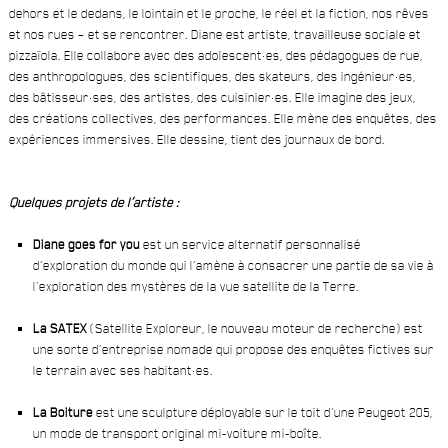
dehors et le dedans, le lointain et le proche, le réel et la fiction, nos rêves
et nos rues – et se rencontrer. Diane est artiste, travailleuse sociale et
pizzaïola. Elle collabore avec des adolescent·es, des pédagogues de rue,
des anthropologues, des scientifiques, des skateurs, des ingénieur·es,
des bâtisseur·ses, des artistes, des cuisinier·es. Elle imagine des jeux,
des créations collectives, des performances. Elle mène des enquêtes, des
expériences immersives. Elle dessine, tient des journaux de bord.
Quelques projets de l’artiste :
Diane goes for you
est un service alternatif personnalisé
d’exploration du monde qui l’amène à consacrer une partie de sa vie à
l’exploration des mystères de la vue satellite de la Terre.
La SATEX
(Satellite Exploreur, le nouveau moteur de recherche) est
une sorte d’entreprise nomade qui propose des enquêtes fictives sur
le terrain avec ses habitant·es.
La Boiture
est une sculpture déployable sur le toit d’une Peugeot 205,
un mode de transport original mi-voiture mi-boîte.