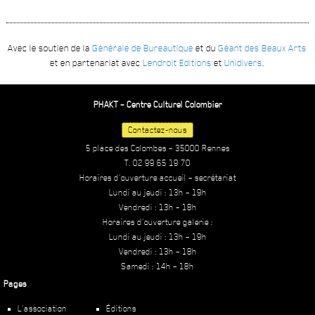
Avec le soutien de la
Générale de Bureautique
et du
Géant des Beaux Arts
et en partenariat avec
Lendroit Editions
et
Unidivers
.
PHAKT – Centre Culturel Colombier
Contactez-nous
5 place des Colombes – 35000 Rennes
T. 02 99 65 19 70
Horaires d’ouverture accueil – secrétariat
Lundi au jeudi : 13h – 19h
Vendredi : 13h – 18h
Horaires d’ouverture galerie :
Lundi au jeudi : 13h – 19h
Vendredi : 13h – 18h
Samedi : 14h – 18h
Pages
L’association
Éditions