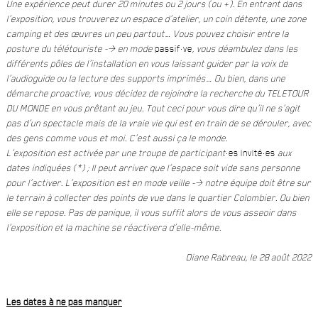
Une expérience peut durer 20 minutes ou 2 jours (ou +). En entrant dans
l’exposition, vous trouverez un espace d’atelier, un coin détente, une zone
camping et des œuvres un peu partout… Vous pouvez choisir entre la
posture du télétouriste -> en mode
passif·ve
, vous déambulez dans les
différents pôles de l’installation en vous laissant guider par la voix de
l’audioguide ou la lecture des supports imprimés… Ou bien, dans une
démarche proactive, vous décidez de rejoindre la recherche du TELETOUR
DU MONDE en vous prêtant au jeu. Tout ceci pour vous dire qu’il ne s’agit
pas d’un spectacle mais de la vraie vie qui est en train de se dérouler, avec
des gens comme vous et moi. C’est aussi ça le monde.
L’exposition est activée par une troupe de participant
·es invité·es
aux
dates indiquées (*) ; Il peut arriver que l’espace soit vide sans personne
pour l’activer. L’exposition est en mode veille -> notre équipe doit être sur
le terrain à collecter des points de vue dans le quartier Colombier. Ou bien
elle se repose. Pas de panique, il vous suffit alors de vous asseoir dans
l’exposition et la machine se réactivera d’elle-même.
Diane Rabreau, le 28 août 2022
Les dates à ne pas manquer