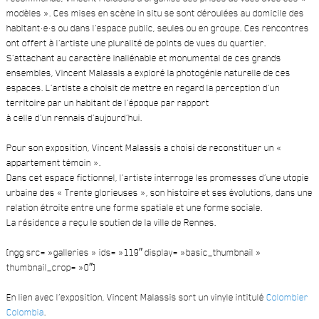
modèles ». Ces mises en scène in situ se sont déroulées au domicile des
habitant·e·s ou dans l’espace public, seules ou en groupe. Ces rencontres
ont offert à l’artiste une pluralité de points de vues du quartier.
S’attachant au caractère inaliénable et monumental de ces grands
ensembles, Vincent Malassis a exploré la photogénie naturelle de ces
espaces. L’artiste a choisit de mettre en regard la perception d’un
territoire par un habitant de l’époque par rapport
à celle d’un rennais d’aujourd’hui.
Pour son exposition, Vincent Malassis a choisi de reconstituer un «
appartement témoin ».
Dans cet espace fictionnel, l’artiste interroge les promesses d’une utopie
urbaine des « Trente glorieuses », son histoire et ses évolutions, dans une
relation étroite entre une forme spatiale et une forme sociale.
La résidence a reçu le soutien de la ville de Rennes.
[ngg src= »galleries » ids= »119″ display= »basic_thumbnail »
thumbnail_crop= »0″]
En lien avec l’exposition, Vincent Malassis sort un vinyle intitulé
Colombier
Colombia
.