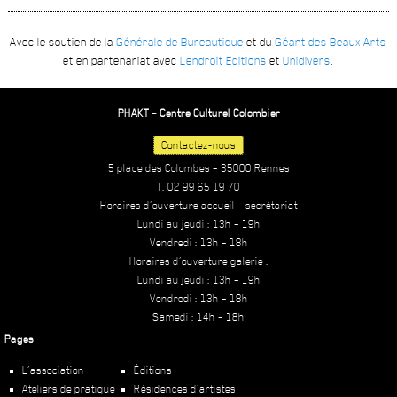
Avec le soutien de la
Générale de Bureautique
et du
Géant des Beaux Arts
et en partenariat avec
Lendroit Editions
et
Unidivers
.
PHAKT – Centre Culturel Colombier
Contactez-nous
5 place des Colombes – 35000 Rennes
T. 02 99 65 19 70
Horaires d’ouverture accueil – secrétariat
Lundi au jeudi : 13h – 19h
Vendredi : 13h – 18h
Horaires d’ouverture galerie :
Lundi au jeudi : 13h – 19h
Vendredi : 13h – 18h
Samedi : 14h – 18h
Pages
L’association
Éditions
Ateliers de pratique
Résidences d’artistes