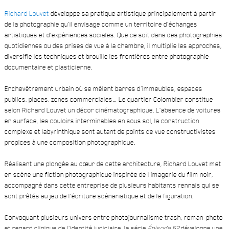
Richard Louvet
développe sa pratique artistique principalement à partir
de la photographie qu’il envisage comme un territoire d’échanges
artistiques et d’expériences sociales. Que ce soit dans des photographies
quotidiennes ou des prises de vue à la chambre, il multiplie les approches,
diversifie les techniques et brouille les frontières entre photographie
documentaire et plasticienne.
Enchevêtrement urbain où se mêlent barres d’immeubles, espaces
publics, places, zones commerciales… Le quartier Colombier constitue
selon Richard Louvet un décor cinématographique. L’absence de voitures
en surface, les couloirs interminables en sous sol, la construction
complexe et labyrinthique sont autant de points de vue constructivistes
propices à une composition photographique.
Réalisant une plongée au cœur de cette architecture, Richard Louvet met
en scène une fiction photographique inspirée de l’imagerie du film noir,
accompagné dans cette entreprise de plusieurs habitants rennais qui se
sont prêtés au jeu de l’écriture scénaristique et de la figuration.
Convoquant plusieurs univers entre photojournalisme trash, roman-photo
et regard clinique de l’identité judiciaire, la série
Épisode 62
développe une