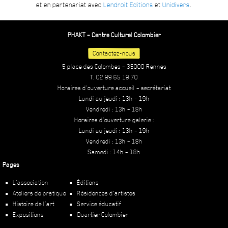
et en partenariat avec
Lendroit Editions
et
Unidivers
.
PHAKT – Centre Culturel Colombier
Contactez-nous
5 place des Colombes – 35000 Rennes
T. 02 99 65 19 70
Horaires d’ouverture accueil – secrétariat
Lundi au jeudi : 13h – 19h
Vendredi : 13h – 18h
Horaires d’ouverture galerie :
Lundi au jeudi : 13h – 19h
Vendredi : 13h – 18h
Samedi : 14h – 18h
Pages
L’association
Éditions
Ateliers de pratique
Résidences d’artistes
Histoire de l’art
Service éducatif
Expositions
Quartier Colombier